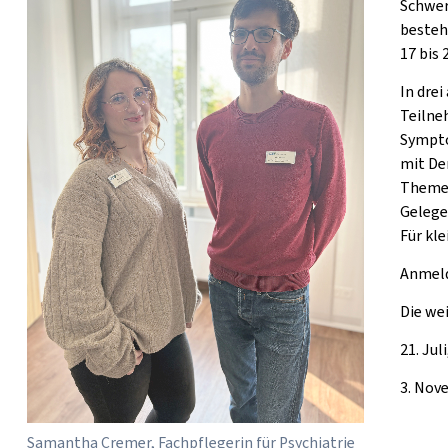
Schwer
bestehe
17 bis
In dre
Teilne
Sympto
mit De
Themen
Gelege
Für kle
Anmeld
Die we
21. Juli
3. Nov
Samantha Cremer, Fachpflegerin für Psychiatrie