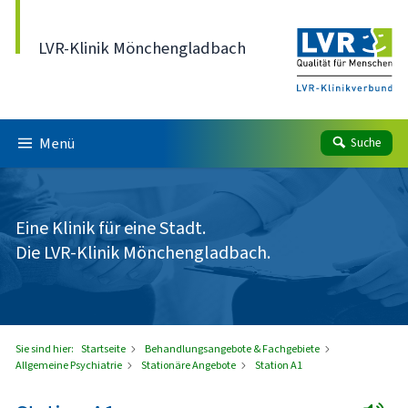
Direkt zum Inhalt
LVR-Klinik Mönchengladbach
Menü
Suche
Eine Klinik für eine Stadt.
Die LVR-Klinik Mönchengladbach.
Sie sind hier:
Startseite
Behandlungsangebote & Fachgebiete
Allgemeine Psychiatrie
Stationäre Angebote
Station A1