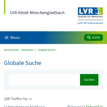
Direkt zum Inhalt
LVR-Klinik Mönchengladbach
Menü
Suche
Sie sind hier:
Startseite
Globale Suche
Globale Suche
Suchen
169 Treffer für »«
In Ergebnissen blättern:
Relevanz
|
Aktualität