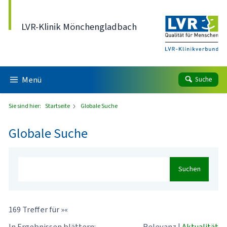
Direkt zum Inhalt
LVR-Klinik Mönchengladbach
Menü
Suche
Sie sind hier:
Startseite
Globale Suche
Globale Suche
Suchen
169 Treffer für »«
In Ergebnissen blättern:
Relevanz
|
Aktualität