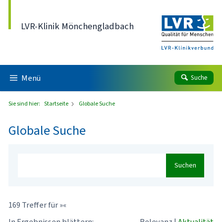
Direkt zum Inhalt
LVR-Klinik Mönchengladbach
Menü
Suche
Sie sind hier:
Startseite
Globale Suche
Globale Suche
Suchen
169 Treffer für »«
In Ergebnissen blättern:
Relevanz
|
Aktualität