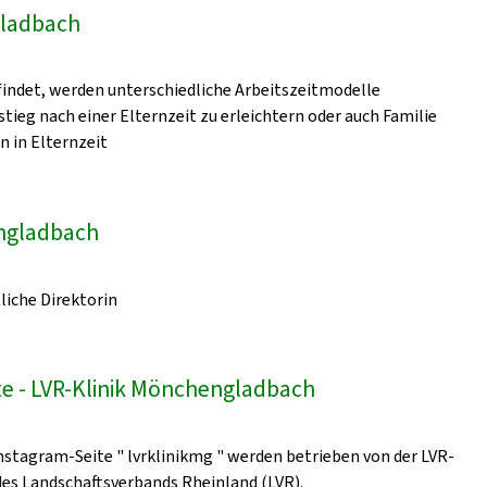
gladbach
indet, werden unterschiedliche Arbeitszeitmodelle
ieg nach einer Elternzeit zu erleichtern oder auch Familie
n in Elternzeit
engladbach
liche Direktorin
e - LVR-Klinik Mönchengladbach
nstagram-Seite " lvrklinikmg " werden betrieben von der LVR-
 des Landschaftsverbands Rheinland (LVR).