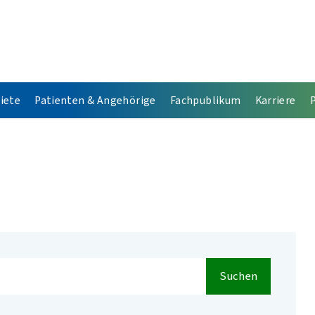
iete
Patienten & Angehörige
Fachpublikum
Karriere
Suchen