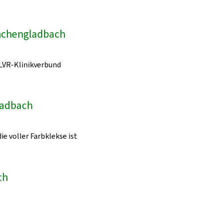
önchengladbach
LVR-Klinikverbund
ladbach
ie voller Farbklekse ist
ch