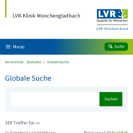
Direkt zum Inhalt
LVR-Klinik Mönchengladbach
Menü
Suche
Sie sind hier:
Startseite
Globale Suche
Globale Suche
Suchen
169 Treffer für »«
In Ergebnissen blättern:
Relevanz
|
Aktualität