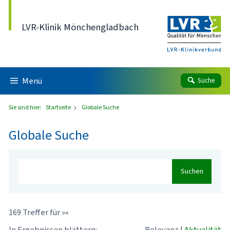
Direkt zum Inhalt
LVR-Klinik Mönchengladbach
Menü
Suche
Sie sind hier:
Startseite
Globale Suche
Globale Suche
Suchen
169 Treffer für »«
In Ergebnissen blättern:
Relevanz
|
Aktualität