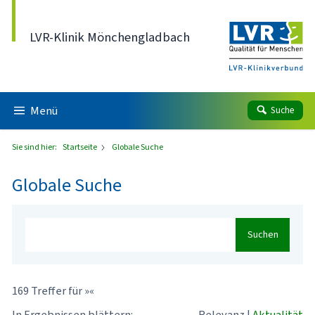
Direkt zum Inhalt
LVR-Klinik Mönchengladbach
Menü
Suche
Sie sind hier:
Startseite
Globale Suche
Globale Suche
Suchen
169 Treffer für »«
In Ergebnissen blättern:
Relevanz
|
Aktualität