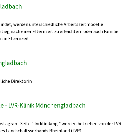
gladbach
indet, werden unterschiedliche Arbeitszeitmodelle
ieg nach einer Elternzeit zu erleichtern oder auch Familie
n in Elternzeit
engladbach
liche Direktorin
e - LVR-Klinik Mönchengladbach
nstagram-Seite " lvrklinikmg " werden betrieben von der LVR-
 des Landschaftsverbands Rheinland (LVR).