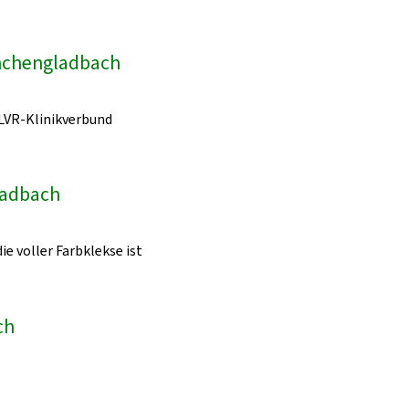
önchengladbach
LVR-Klinikverbund
ladbach
ie voller Farbklekse ist
ch