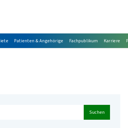
iete
Patienten & Angehörige
Fachpublikum
Karriere
Suchen