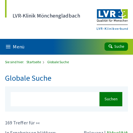
Direkt zum Inhalt
LVR-Klinik Mönchengladbach
Menü
Suche
Sie sind hier:
Startseite
Globale Suche
Globale Suche
Suchen
169 Treffer für »«
In Ergebnissen blättern:
Relevanz
|
Aktualität