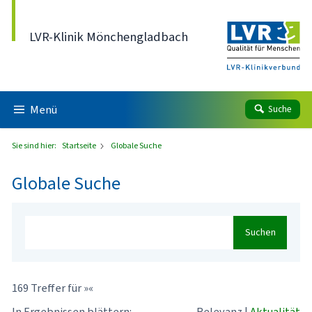
Direkt zum Inhalt
LVR-Klinik Mönchengladbach
Menü
Suche
Sie sind hier:
Startseite
Globale Suche
Globale Suche
Suchen
169 Treffer für »«
In Ergebnissen blättern:
Relevanz
|
Aktualität