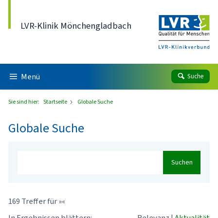
Direkt zum Inhalt
LVR-Klinik Mönchengladbach
Menü
Suche
Sie sind hier:
Startseite
Globale Suche
Globale Suche
Suchen
169 Treffer für »«
In Ergebnissen blättern:
Relevanz
|
Aktualität