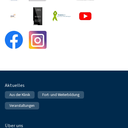
Fußnavigation
Aktuelles
Aus der Klinik
Fort- und Weiterbildung
Veranstaltungen
Über uns