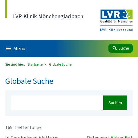
Direkt zum Inhalt
LVR-Klinik Mönchengladbach
Menü
Suche
Sie sind hier:
Startseite
Globale Suche
Globale Suche
Suchen
169 Treffer für »«
In Ergebnissen blättern:
Relevanz
|
Aktualität