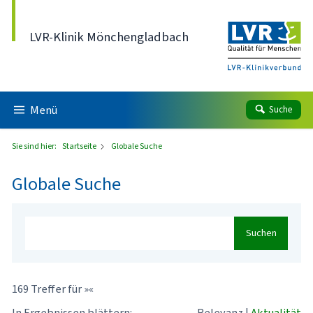
Direkt zum Inhalt
LVR-Klinik Mönchengladbach
Menü
Suche
Sie sind hier:
Startseite
Globale Suche
Globale Suche
Suchen
169 Treffer für »«
In Ergebnissen blättern:
Relevanz
|
Aktualität