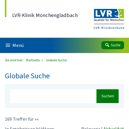
Direkt zum Inhalt
LVR-Klinik Mönchengladbach
Menü
Suche
Sie sind hier:
Startseite
Globale Suche
Globale Suche
Suchen
169 Treffer für »«
In Ergebnissen blättern:
Relevanz
|
Aktualität