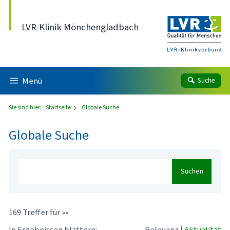
Direkt zum Inhalt
LVR-Klinik Mönchengladbach
Menü
Suche
Sie sind hier:
Startseite
Globale Suche
Globale Suche
Suchen
169 Treffer für »«
In Ergebnissen blättern:
Relevanz
|
Aktualität