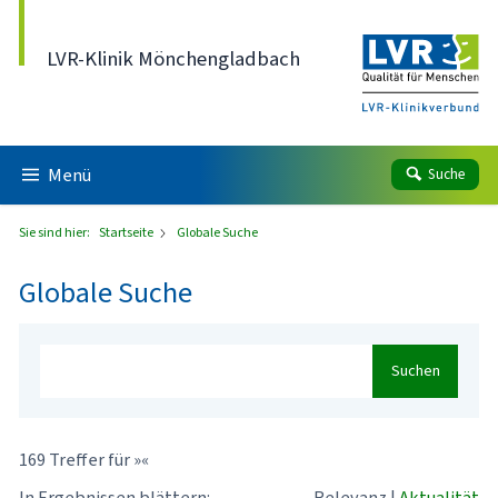
Direkt zum Inhalt
LVR-Klinik Mönchengladbach
Menü
Suche
Sie sind hier:
Startseite
Globale Suche
Globale Suche
Suchen
169 Treffer für »«
In Ergebnissen blättern:
Relevanz
|
Aktualität