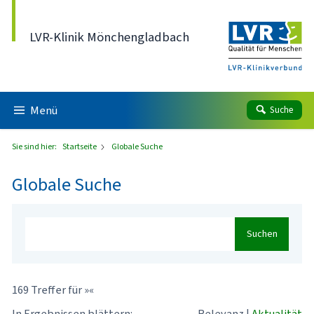
Direkt zum Inhalt
LVR-Klinik Mönchengladbach
Menü
Suche
Sie sind hier:
Startseite
Globale Suche
Globale Suche
Suchen
169 Treffer für »«
In Ergebnissen blättern:
Relevanz
|
Aktualität