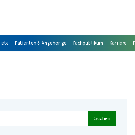
iete
Patienten & Angehörige
Fachpublikum
Karriere
Suchen