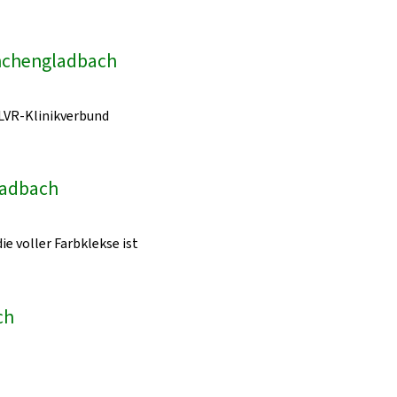
önchengladbach
LVR-Klinikverbund
ladbach
ie voller Farbklekse ist
ch