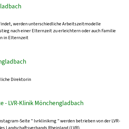
gladbach
indet, werden unterschiedliche Arbeitszeitmodelle
ieg nach einer Elternzeit zu erleichtern oder auch Familie
n in Elternzeit
engladbach
liche Direktorin
e - LVR-Klinik Mönchengladbach
nstagram-Seite " lvrklinikmg " werden betrieben von der LVR-
 des Landschaftsverbands Rheinland (LVR).