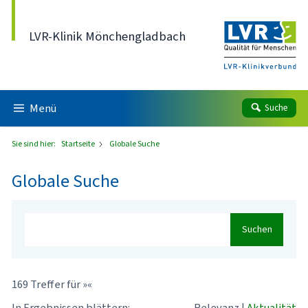
Direkt zum Inhalt
LVR-Klinik Mönchengladbach
Menü
Suche
Sie sind hier:
Startseite
Globale Suche
Globale Suche
Suchen
169 Treffer für »«
In Ergebnissen blättern:
Relevanz
|
Aktualität