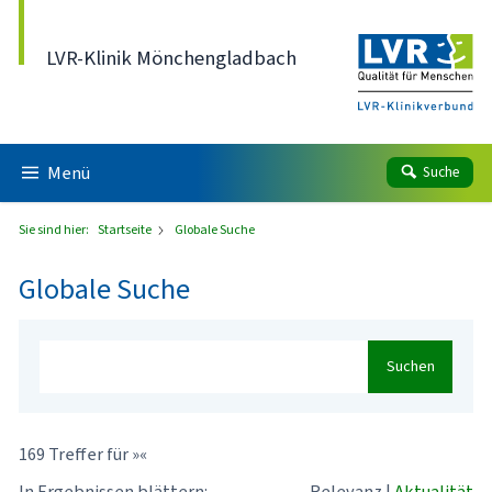
Direkt zum Inhalt
LVR-Klinik Mönchengladbach
Menü
Suche
Sie sind hier:
Startseite
Globale Suche
Globale Suche
Suchen
169 Treffer für »«
In Ergebnissen blättern:
Relevanz
|
Aktualität