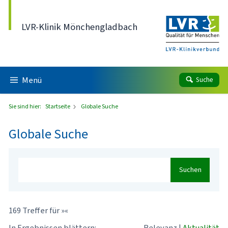
Direkt zum Inhalt
LVR-Klinik Mönchengladbach
Menü
Suche
Sie sind hier:
Startseite
Globale Suche
Globale Suche
Suchen
169 Treffer für »«
In Ergebnissen blättern:
Relevanz
|
Aktualität