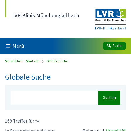
Direkt zum Inhalt
LVR-Klinik Mönchengladbach
Menü
Suche
Sie sind hier:
Startseite
Globale Suche
Globale Suche
Suchen
169 Treffer für »«
In Ergebnissen blättern:
Relevanz
|
Aktualität