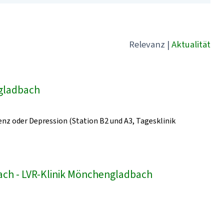
Relevanz
|
Aktualität
ngladbach
z oder Depression (Station B2 und A3, Tagesklinik
bach - LVR-Klinik Mönchengladbach