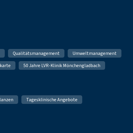
m
Qualitätsmanagement
Umweltmanagement
karte
50 Jahre LVR-Klinik Mönchengladbach
lanzen
Tagesklinische Angebote