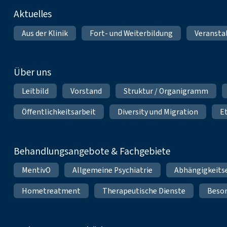
Fußnavigation
Aktuelles
Aus der Klinik
Fort- und Weiterbildung
Veransta
Über uns
Leitbild
Vorstand
Struktur / Organigramm
Öffentlichkeitsarbeit
Diversity und Migration
E
Behandlungsangebote & Fachgebiete
MentivO
Allgemeine Psychiatrie
Abhängigkeits
Hometreatment
Therapeutische Dienste
Beso