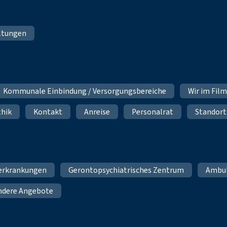
ltungen
Kommunale Einbindung / Versorgungsbereiche
Wir im Fil
thik
Kontakt
Anreise
Personalrat
Standort
erkrankungen
Gerontopsychiatrisches Zentrum
Ambu
ndere Angebote