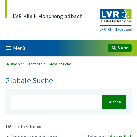
Direkt zum Inhalt
LVR-Klinik Mönchengladbach
Menü
Suche
Sie sind hier:
Startseite
Globale Suche
Globale Suche
Suchen
169 Treffer für »«
In Ergebnissen blättern:
Relevanz
|
Aktualität