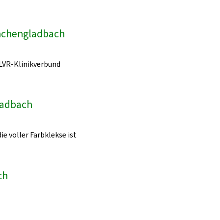
önchengladbach
LVR-Klinikverbund
ladbach
ie voller Farbklekse ist
ch