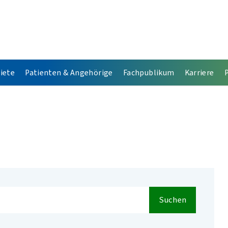
iete
Patienten & Angehörige
Fachpublikum
Karriere
Suchen