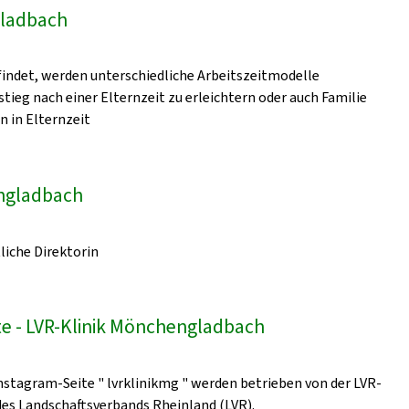
gladbach
indet, werden unterschiedliche Arbeitszeitmodelle
ieg nach einer Elternzeit zu erleichtern oder auch Familie
n in Elternzeit
engladbach
liche Direktorin
e - LVR-Klinik Mönchengladbach
nstagram-Seite " lvrklinikmg " werden betrieben von der LVR-
 des Landschaftsverbands Rheinland (LVR).