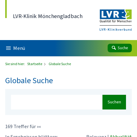
Direkt zum Inhalt
LVR-Klinik Mönchengladbach
Menü
Suche
Sie sind hier:
Startseite
Globale Suche
Globale Suche
Suchen
169 Treffer für »«
In Ergebnissen blättern:
Relevanz
|
Aktualität