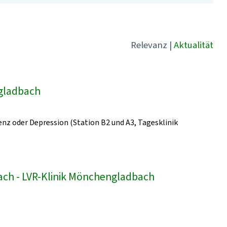
Relevanz
|
Aktualität
ngladbach
z oder Depression (Station B2 und A3, Tagesklinik
bach - LVR-Klinik Mönchengladbach