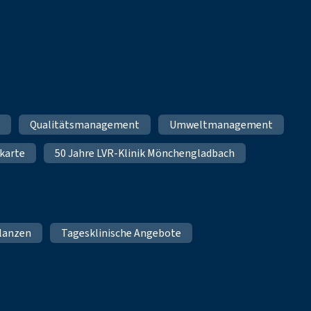
m
Qualitätsmanagement
Umweltmanagement
karte
50 Jahre LVR-Klinik Mönchengladbach
lanzen
Tagesklinische Angebote