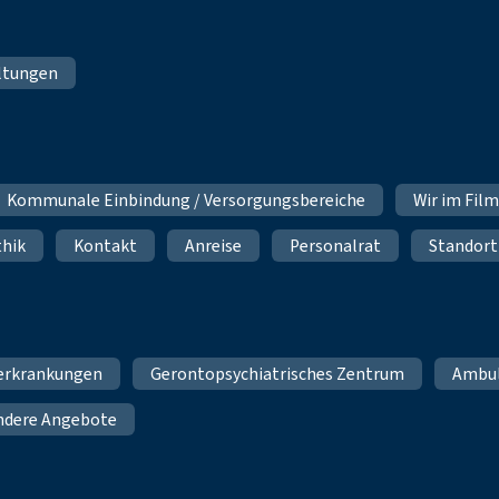
ltungen
Kommunale Einbindung / Versorgungsbereiche
Wir im Fil
thik
Kontakt
Anreise
Personalrat
Standort
erkrankungen
Gerontopsychiatrisches Zentrum
Ambu
ndere Angebote