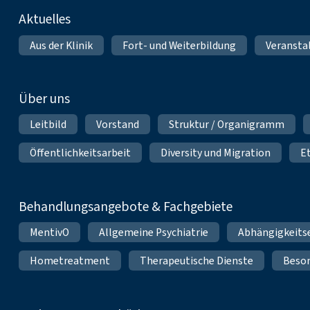
Fußnavigation
Aktuelles
Aus der Klinik
Fort- und Weiterbildung
Veransta
Über uns
Leitbild
Vorstand
Struktur / Organigramm
Öffentlichkeitsarbeit
Diversity und Migration
E
Behandlungsangebote & Fachgebiete
MentivO
Allgemeine Psychiatrie
Abhängigkeits
Hometreatment
Therapeutische Dienste
Beso