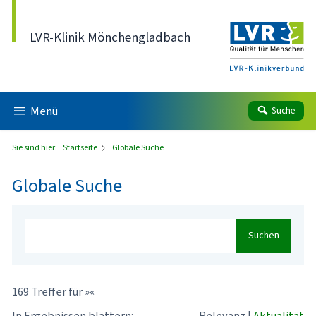
Direkt zum Inhalt
LVR-Klinik Mönchengladbach
Menü
Suche
Sie sind hier:
Startseite
Globale Suche
Globale Suche
Suchen
169 Treffer für »«
In Ergebnissen blättern:
Relevanz
|
Aktualität