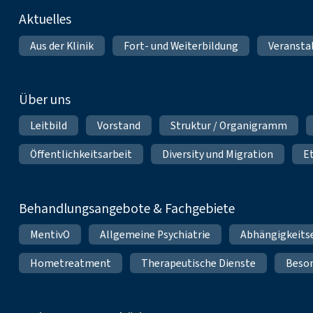
Fußnavigation
Aktuelles
Aus der Klinik
Fort- und Weiterbildung
Veransta
Über uns
Leitbild
Vorstand
Struktur / Organigramm
Öffentlichkeitsarbeit
Diversity und Migration
E
Behandlungsangebote & Fachgebiete
MentivO
Allgemeine Psychiatrie
Abhängigkeits
Hometreatment
Therapeutische Dienste
Beso