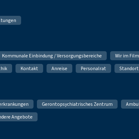
ltungen
Kommunale Einbindung / Versorgungsbereiche
Wir im Fil
thik
Kontakt
Anreise
Personalrat
Standort
erkrankungen
Gerontopsychiatrisches Zentrum
Ambu
ndere Angebote