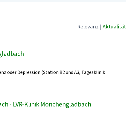
Relevanz
|
Aktualität
ngladbach
z oder Depression (Station B2 und A3, Tagesklinik
bach - LVR-Klinik Mönchengladbach