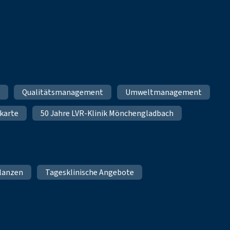
m
Qualitätsmanagement
Umweltmanagement
karte
50 Jahre LVR-Klinik Mönchengladbach
lanzen
Tagesklinische Angebote