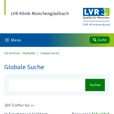
Direkt zum Inhalt
LVR-Klinik Mönchengladbach
Menü
Suche
Sie sind hier:
Startseite
Globale Suche
Globale Suche
Suchen
169 Treffer für »«
In Ergebnissen blättern:
Relevanz
|
Aktualität