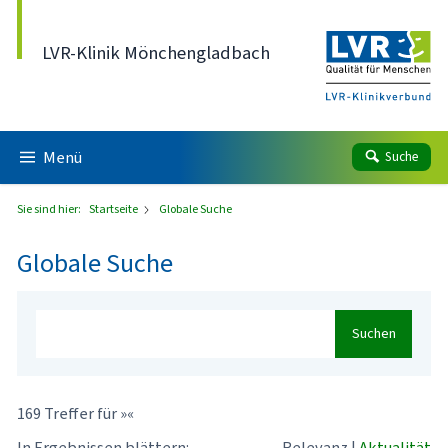
Direkt zum Inhalt
LVR-Klinik Mönchengladbach
Menü
Suche
Sie sind hier:
Startseite
Globale Suche
Globale Suche
Suchen
169 Treffer für »«
In Ergebnissen blättern:
Relevanz
|
Aktualität