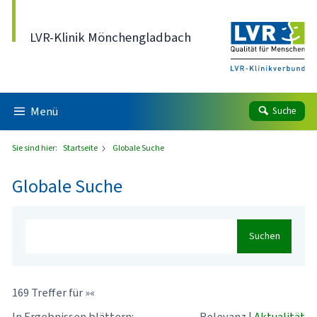
Direkt zum Inhalt
LVR-Klinik Mönchengladbach
Menü
Suche
Sie sind hier:
Startseite
Globale Suche
Globale Suche
Suchen
169 Treffer für »«
In Ergebnissen blättern:
Relevanz
|
Aktualität