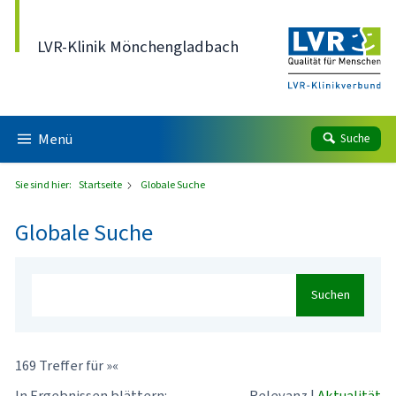
Direkt zum Inhalt
LVR-Klinik Mönchengladbach
Menü
Suche
Sie sind hier:
Startseite
Globale Suche
Globale Suche
Suchen
169 Treffer für »«
In Ergebnissen blättern:
Relevanz
|
Aktualität