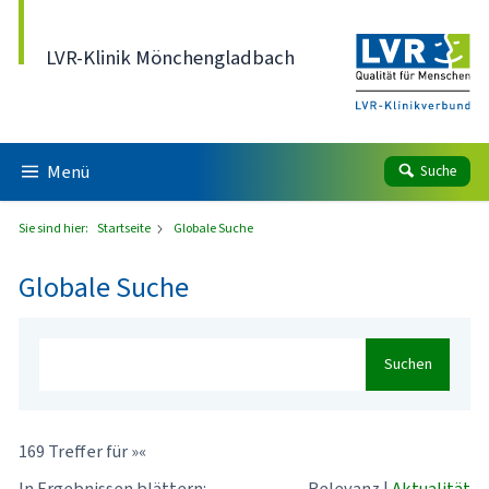
Direkt zum Inhalt
LVR-Klinik Mönchengladbach
Menü
Suche
Sie sind hier:
Startseite
Globale Suche
Globale Suche
Suchen
169 Treffer für »«
In Ergebnissen blättern:
Relevanz
|
Aktualität