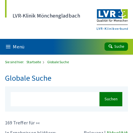
Direkt zum Inhalt
LVR-Klinik Mönchengladbach
Menü
Suche
Sie sind hier:
Startseite
Globale Suche
Globale Suche
Suchen
169 Treffer für »«
In Ergebnissen blättern:
Relevanz
|
Aktualität