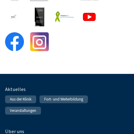
Fußnavigation
Aktuelles
Aus der Klinik
Fort- und Weiterbildung
Veranstaltungen
Über uns