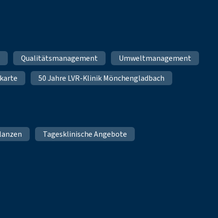
m
Qualitätsmanagement
Umweltmanagement
karte
50 Jahre LVR-Klinik Mönchengladbach
lanzen
Tagesklinische Angebote