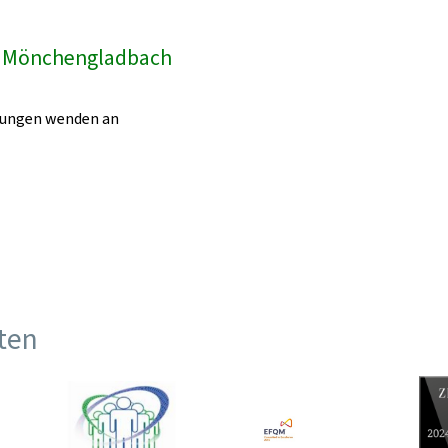
k Mönchengladbach
egungen wenden an
ften