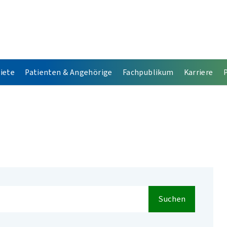
iete
Patienten & Angehörige
Fachpublikum
Karriere
Suchen