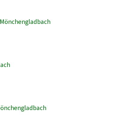
ik Mönchengladbach
bach
 Mönchengladbach