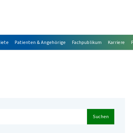
iete
Patienten & Angehörige
Fachpublikum
Karriere
Suchen