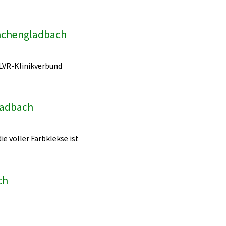
önchengladbach
LVR-Klinikverbund
ladbach
ie voller Farbklekse ist
ch