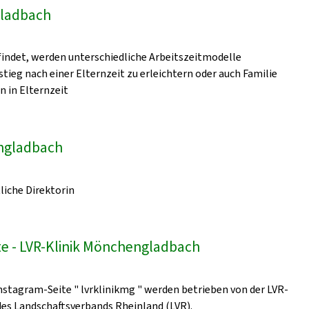
gladbach
indet, werden unterschiedliche Arbeitszeitmodelle
ieg nach einer Elternzeit zu erleichtern oder auch Familie
n in Elternzeit
engladbach
liche Direktorin
e - LVR-Klinik Mönchengladbach
nstagram-Seite " lvrklinikmg " werden betrieben von der LVR-
 des Landschaftsverbands Rheinland (LVR).