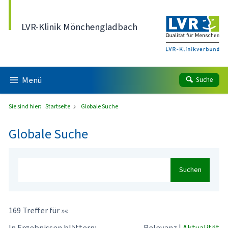
Direkt zum Inhalt
LVR-Klinik Mönchengladbach
Menü
Suche
Sie sind hier:
Startseite
Globale Suche
Globale Suche
Suchen
169 Treffer für »«
In Ergebnissen blättern:
Relevanz
|
Aktualität