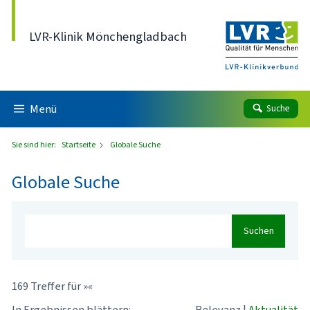
Direkt zum Inhalt
LVR-Klinik Mönchengladbach
Menü
Suche
Sie sind hier:
Startseite
Globale Suche
Globale Suche
Suchen
169 Treffer für »«
In Ergebnissen blättern:
Relevanz
|
Aktualität