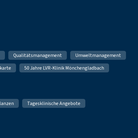
m
Qualitätsmanagement
Umweltmanagement
karte
50 Jahre LVR-Klinik Mönchengladbach
lanzen
Tagesklinische Angebote