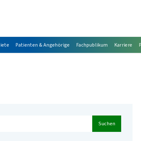
iete
Patienten & Angehörige
Fachpublikum
Karriere
Suchen