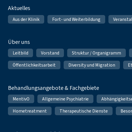
Fußnavigation
Aktuelles
Aus der Klinik
Fort- und Weiterbildung
Veransta
Über uns
Leitbild
Vorstand
Struktur / Organigramm
Öffentlichkeitsarbeit
Diversity und Migration
E
Behandlungsangebote & Fachgebiete
MentivO
Allgemeine Psychiatrie
Abhängigkeits
Hometreatment
Therapeutische Dienste
Beso