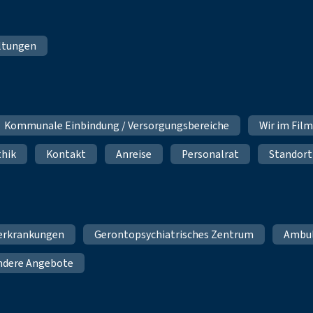
ltungen
Kommunale Einbindung / Versorgungsbereiche
Wir im Fil
thik
Kontakt
Anreise
Personalrat
Standort
erkrankungen
Gerontopsychiatrisches Zentrum
Ambu
ndere Angebote