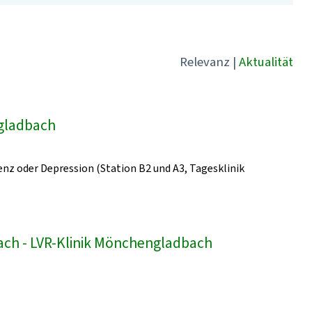
Relevanz
|
Aktualität
ngladbach
z oder Depression (Station B2 und A3, Tagesklinik
bach - LVR-Klinik Mönchengladbach