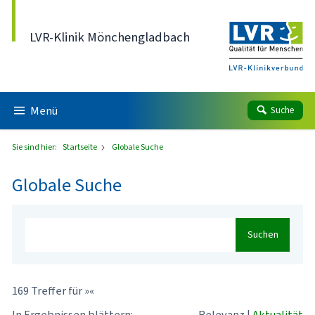
Direkt zum Inhalt
LVR-Klinik Mönchengladbach
Menü
Suche
Sie sind hier:
Startseite
Globale Suche
Globale Suche
Suchen
169 Treffer für »«
In Ergebnissen blättern:
Relevanz
|
Aktualität