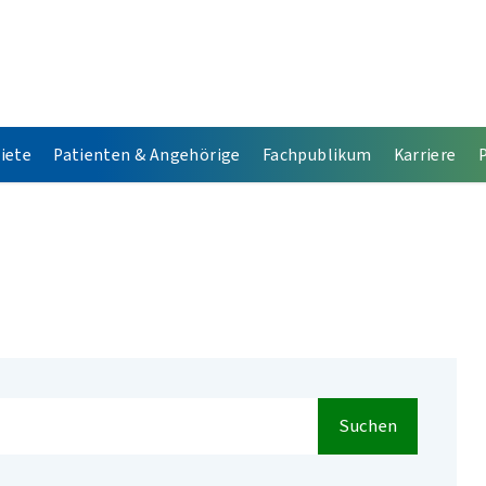
iete
Patienten & Angehörige
Fachpublikum
Karriere
Suchen