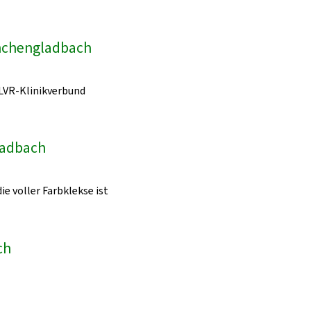
önchengladbach
LVR-Klinikverbund
ladbach
ie voller Farbklekse ist
ch