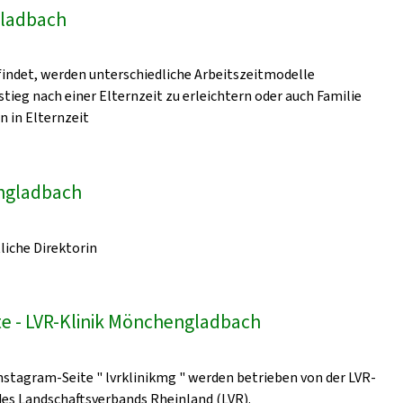
gladbach
indet, werden unterschiedliche Arbeitszeitmodelle
ieg nach einer Elternzeit zu erleichtern oder auch Familie
n in Elternzeit
engladbach
liche Direktorin
e - LVR-Klinik Mönchengladbach
nstagram-Seite " lvrklinikmg " werden betrieben von der LVR-
 des Landschaftsverbands Rheinland (LVR).