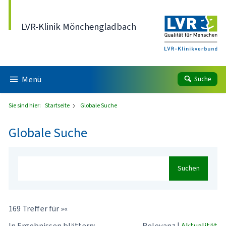
Direkt zum Inhalt
LVR-Klinik Mönchengladbach
Menü
Suche
Sie sind hier:
Startseite
Globale Suche
Globale Suche
Suchen
169 Treffer für »«
In Ergebnissen blättern:
Relevanz
|
Aktualität