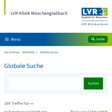
Direkt zum Inhalt
LVR-Klinik Mönchengladbach
Menü
Suche
Sie sind hier:
Startseite
Globale Suche
Globale Suche
Suchen
169 Treffer für »«
In Ergebnissen blättern:
Relevanz
|
Aktualität