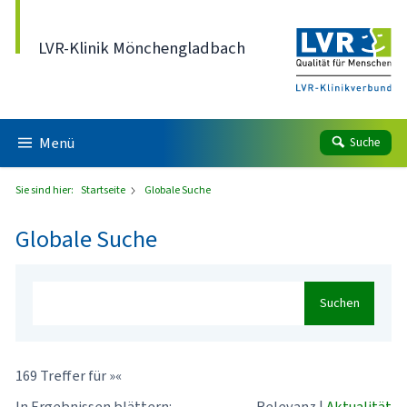
Direkt zum Inhalt
LVR-Klinik Mönchengladbach
Menü
Suche
Sie sind hier:
Startseite
Globale Suche
Globale Suche
Suchen
169 Treffer für »«
In Ergebnissen blättern:
Relevanz
|
Aktualität