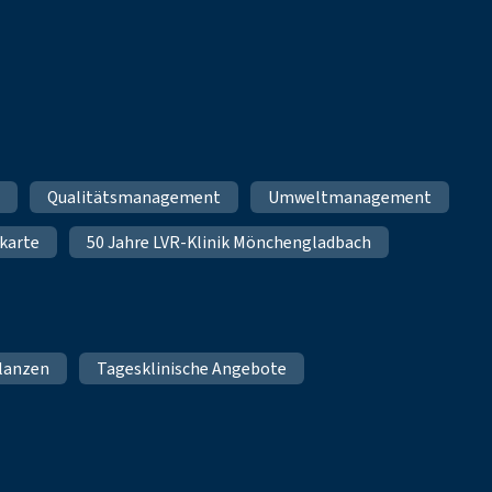
m
Qualitätsmanagement
Umweltmanagement
karte
50 Jahre LVR-Klinik Mönchengladbach
lanzen
Tagesklinische Angebote