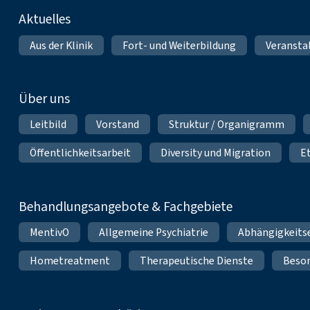
Fußnavigation
Aktuelles
Aus der Klinik
Fort- und Weiterbildung
Veransta
Über uns
Leitbild
Vorstand
Struktur / Organigramm
Öffentlichkeitsarbeit
Diversity und Migration
E
Behandlungsangebote & Fachgebiete
MentivO
Allgemeine Psychiatrie
Abhängigkeits
Hometreatment
Therapeutische Dienste
Beso