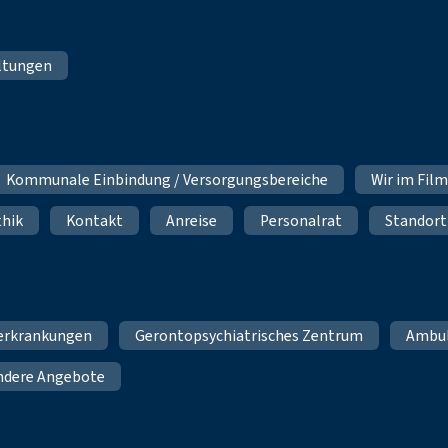
ltungen
Kommunale Einbindung / Versorgungsbereiche
Wir im Fil
thik
Kontakt
Anreise
Personalrat
Standort
erkrankungen
Gerontopsychiatrisches Zentrum
Ambu
ndere Angebote