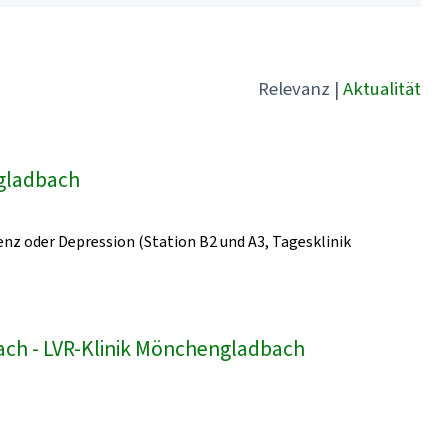
Relevanz
|
Aktualität
ngladbach
z oder Depression (Station B2 und A3, Tagesklinik
bach - LVR-Klinik Mönchengladbach