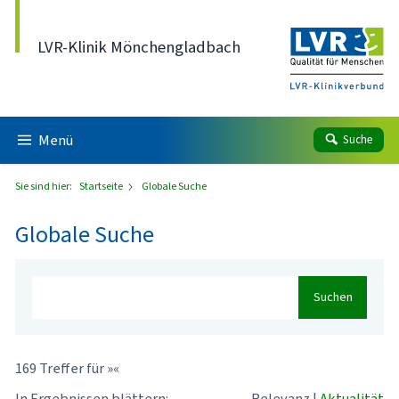
Direkt zum Inhalt
LVR-Klinik Mönchengladbach
Menü
Suche
Sie sind hier:
Startseite
Globale Suche
Globale Suche
Suchen
169 Treffer für »«
In Ergebnissen blättern:
Relevanz
|
Aktualität