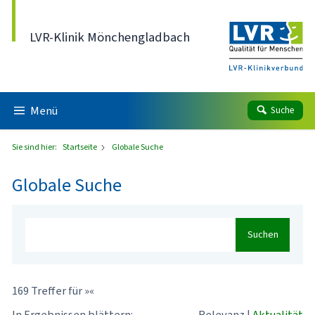
Direkt zum Inhalt
LVR-Klinik Mönchengladbach
Menü
Suche
Sie sind hier:
Startseite
Globale Suche
Globale Suche
Suchen
169 Treffer für »«
In Ergebnissen blättern:
Relevanz
|
Aktualität